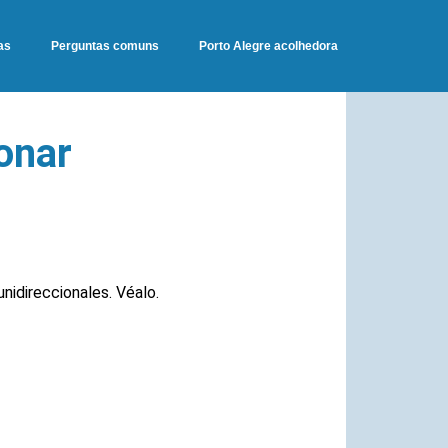
as
Perguntas comuns
Porto Alegre acolhedora
onar
nidireccionales. Véalo.