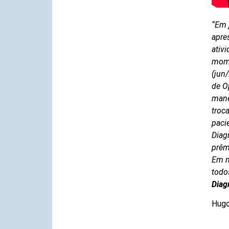
“Em 
apre
ativ
mome
(jun
de O
mane
troc
paci
Diag
prê
Em n
todo
Diag
Hugo