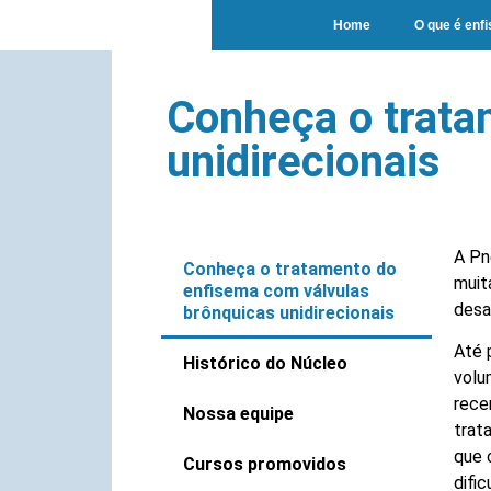
Home
O que é enf
Conheça o trata
unidirecionais
A Pn
Conheça o tratamento do
muit
enfisema com válvulas
desa
brônquicas unidirecionais
Até 
Histórico do Núcleo
volu
rece
Nossa equipe
trat
que 
Cursos promovidos
difi