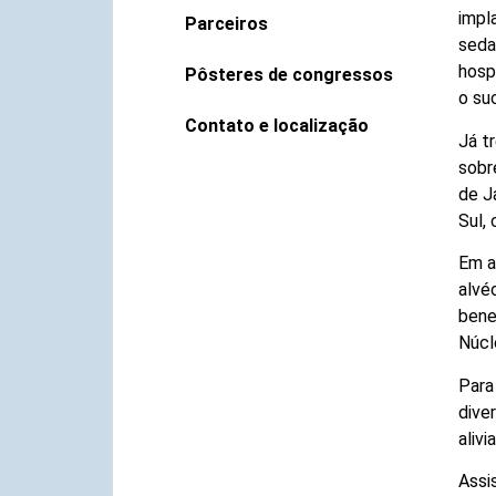
impl
Parceiros
seda
hosp
Pôsteres de congressos
o su
Contato e localização
Já t
sobr
de J
Sul,
Em a
alvé
bene
Núcl
Para
dive
aliv
Assi