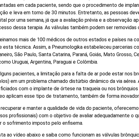
antadas em cada paciente, sendo que o procedimento de implant
ção e leva em torno de 30 minutos. Entretanto, as pessoas de
ital por uma semana, já que a avaliação prévia e a observação 
cesso dessa terapia. As válvulas também podem ser removidas 
reinamos mais de 100 médicos de outros estados e países na col
e esta técnica. Assim, a Pneumologika estabeleceu parcerias 
aneiro, São Paulo, Santa Catarina, Paraná, Goiás, Mato Grosso, C
 como Uruguai, Argentina, Paraguai e Colômbia.
lguns pacientes, a limitação para a falta de ar pode estar nos b
olos) em um problema chamado distúrbio dinâmico da via aérea.
ficiados com o implante de órtese na traqueia ou nos brônquios p
eo aplicam esse tipo de tratamento, também de forma inovador
 recuperar e manter a qualidade de vida do paciente, oferecemo
rsos profissionais) com o objetivo de avaliar adequadamente o 
iar o sofrimento imposto pelo enfisema.
sta ao vídeo abaixo e saiba como funcionam as válvulas brônquica