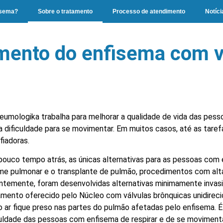
isema?
Sobre o tratamento
Processo de atendimento
Notíci
mento do enfisema com v
eumologika trabalha para melhorar a qualidade de vida das pes
a dificuldade para se movimentar. Em muitos casos, até as tarefa
fiadoras.
pouco tempo atrás, as únicas alternativas para as pessoas com 
me pulmonar e o transplante de pulmão, procedimentos com alt
ntemente, foram desenvolvidas alternativas minimamente invas
amento oferecido pelo Núcleo com válvulas brônquicas unidirecio
o ar fique preso nas partes do pulmão afetadas pelo enfisema. É
culdade das pessoas com enfisema de respirar e de se movimenta