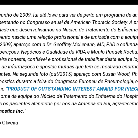
junho de 2009, fui até Iowa para ver de perto um programa de aná
sentando no Congresso anual da American Thoracic Society. A pr
idade que desenvolvíamos no Núcleo de Tratamento do Enfisema
nto nascia uma relação profissional e de amizade com a equip
/2009) apareço com o Dr. Geoffrey McLenann, MD, PhD e cofundad
perações, Negócios e Qualidade da VIDA e Murilo Pundek Rocha,
ira honesta, confiável e profissional de trabalhar desta equipe 
a de informações e apostas mútuas que têm se mostrado enorme
entes. Na segunda foto (out/2015) apareço com Susan Wood, PhD
nostics durante a feira do Congresso Europeu de Pneumologia,
mio
“PRODUCT OF OUTSTANDING INTEREST AWARD FOR PREC
ome da equipe do Núcleo de Tratamento do Enfisema do Hospita
s os pacientes atendidos por nós na América do Sul, agradecem
nostics Inc.
“
 Oliveira